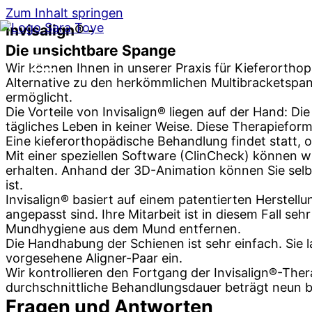
Zum Inhalt springen
Invisalign® -
Die unsichtbare Spange
Wir können Ihnen in unserer Praxis für Kieferortho
Alternative zu den herkömmlichen Multibracketspang
ermöglicht.
Die Vorteile von Invisalign® liegen auf der Hand: 
tägliches Leben in keiner Weise. Diese Therapieform
Eine kieferorthopädische Behandlung findet statt, 
Mit einer speziellen Software (ClinCheck) können wi
erhalten. Anhand der 3D-Animation können Sie selbst
ist.
Invisalign® basiert auf einem patentierten Herstellu
angepasst sind. Ihre Mitarbeit ist in diesem Fall se
Mundhygiene aus dem Mund entfernen.
Die Handhabung der Schienen ist sehr einfach. Sie 
vorgesehene Aligner-Paar ein.
Wir kontrollieren den Fortgang der Invisalign®-Ther
durchschnittliche Behandlungsdauer beträgt neun b
Fragen und Antworten