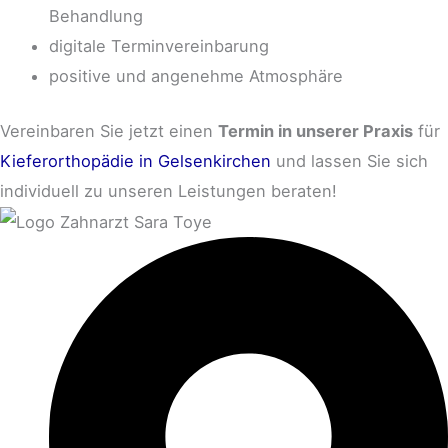
Behandlung
digitale Terminvereinbarung
positive und angenehme Atmosphäre
Vereinbaren Sie jetzt einen
Termin in unserer Praxis
für
Kieferorthopädie in Gelsenkirchen
und lassen Sie sich
individuell zu unseren Leistungen beraten!